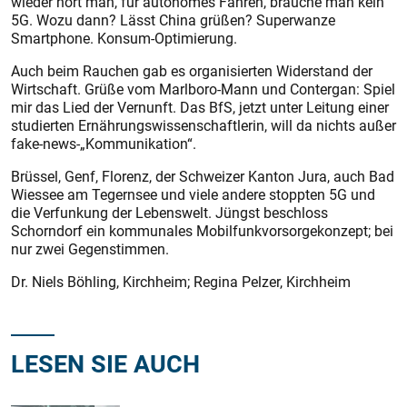
wieder hört man, für autonomes Fahren, brauche man kein
5G. Wozu dann? Lässt China grüßen? Superwanze
Smartphone. Konsum-Optimierung.
Auch beim Rauchen gab es organisierten Widerstand der
Wirtschaft. Grüße vom Marlboro-Mann und Contergan: Spiel
mir das Lied der Vernunft. Das BfS, jetzt unter Leitung einer
studierten Ernährungswissenschaftlerin, will da nichts außer
fake-news-„Kommunikation“.
Brüssel, Genf, Florenz, der Schweizer Kanton Jura, auch Bad
Wiessee am Tegernsee und viele andere stoppten 5G und
die Verfunkung der Lebenswelt. Jüngst beschloss
Schorndorf ein kommunales Mobilfunkvorsorgekonzept; bei
nur zwei Gegenstimmen.
Dr. Niels Böhling, Kirchheim; Regina Pelzer, Kirchheim
LESEN SIE AUCH