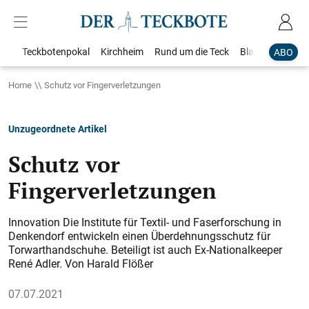
Teckbotenpokal
Kirchheim
Rund um die Teck
Blaulicht
Loka
ABO
Home
Schutz vor Fingerverletzungen
Unzugeordnete Artikel
Schutz vor
Fingerverletzungen
Innovation Die Institute für Textil- und Faserforschung in
Denkendorf entwickeln einen Überdehnungsschutz für
Torwarthandschuhe. Beteiligt ist auch Ex-Nationalkeeper
René Adler. Von Harald Flößer
07.07.2021