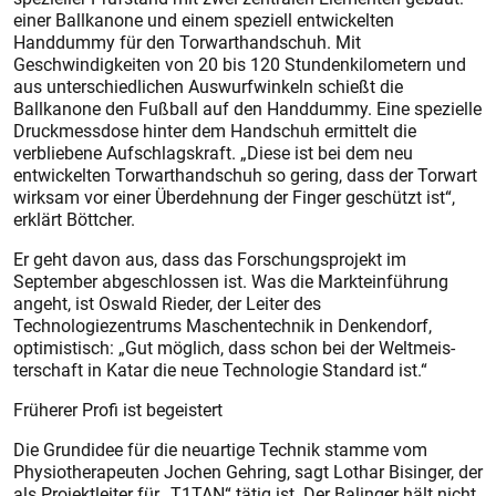
einer Ballkanone und einem speziell entwickelten
Handdummy für den Torwarthandschuh. Mit
Geschwindigkeiten von 20 bis 120 Stundenkilometern und
aus unterschiedlichen Auswurfwinkeln schießt die
Ballkanone den Fußball auf den Handdummy. Eine spezielle
Druckmessdose hinter dem Handschuh ermittelt die
verbliebene Aufschlagskraft. „Diese ist bei dem neu
entwickelten Torwarthandschuh so gering, dass der Torwart
wirksam vor einer Überdehnung der Finger geschützt ist“,
erklärt Böttcher.
Er geht davon aus, dass das Forschungsprojekt im
September abgeschlossen ist. Was die Markteinführung
angeht, ist Oswald Rieder, der Leiter des
Technologiezentrums Maschentechnik in Denkendorf,
optimistisch: „Gut möglich, dass schon bei der Weltmeis-
terschaft in Katar die neue Technologie Standard ist.“
Früherer Profi ist begeistert
Die Grundidee für die neuartige Technik stamme vom
Physiotherapeuten Jochen Gehring, sagt Lothar Bisinger, der
als Projektleiter für „T1TAN“ tätig ist. Der Balinger hält nicht