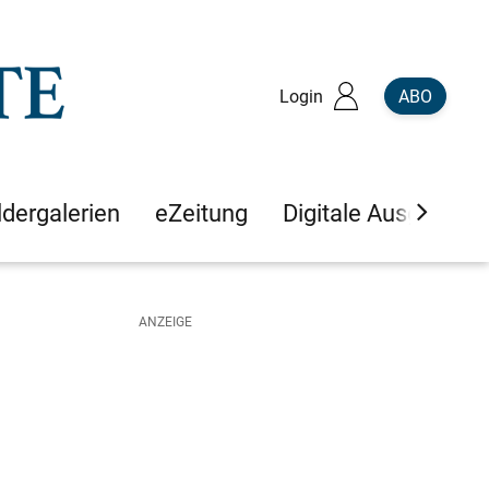
Login
ABO
ldergalerien
eZeitung
Digitale Ausgaben