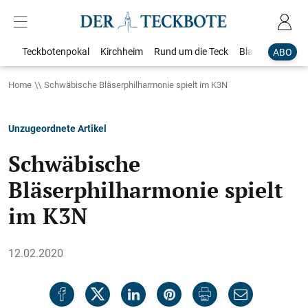
Teckbotenpokal
Kirchheim
Rund um die Teck
Blaulicht
Loka
ABO
Home
Schwäbische Bläserphilharmonie spielt im K3N
Unzugeordnete Artikel
Schwäbische
Bläserphilharmonie spielt
im K3N
12.02.2020