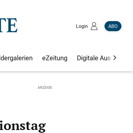
Login
ABO
ldergalerien
eZeitung
Digitale Ausgaben
ionstag