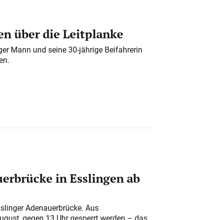
n über die Leitplanke
iger Mann und seine 30-jährige Beifahrerin
en.
erbrücke in Esslingen ab
sslinger Adenauerbrücke. Aus
August, gegen 13 Uhr gesperrt werden – das