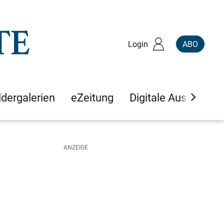
Login
ABO
ldergalerien
eZeitung
Digitale Ausgaben