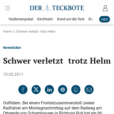
Teckbotenpokal
Kirchheim
Rund um die Teck
Blaulicht
Loka
ABO
Home
Schwer verletzt trotz Helm
Newsticker
Schwer verletzt trotz Helm
10.05.2011
Ostfildern. Bei einem Frontalzusammenstoß zweier
Radfahrer am Montagnachmittag auf dem Radweg am
Ortsende von Scharnhausen in Richtung Ruit hat ein 66