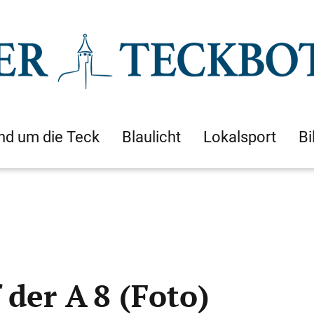
nd um die Teck
Blaulicht
Lokalsport
Bi
 der A 8 (Foto)