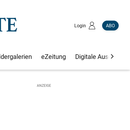
Login
ABO
ldergalerien
eZeitung
Digitale Ausgaben