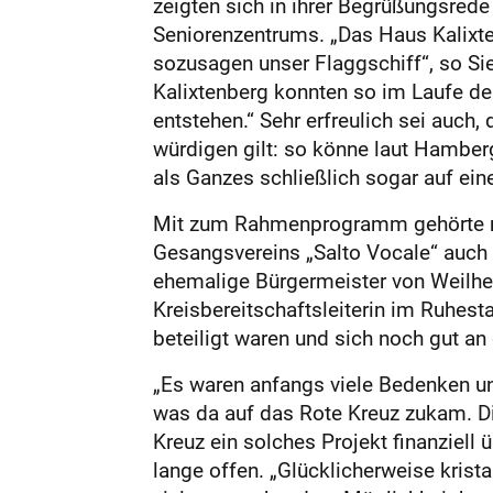
zeigten sich in ihrer Begrüßungsrede
Seniorenzentrums. „Das Haus Kalixte
sozusagen unser Flaggschiff“, so Si
Kalixtenberg konnten so im Laufe de
entstehen.“ Sehr erfreulich sei auch,
würdigen gilt: so könne laut Hamberg
als Ganzes schließlich sogar auf ein
Mit zum Rahmenprogramm gehörte ne
Gesangsvereins „Salto Vocale“ auch 
ehemalige Bürgermeister von Weilhe
Kreisbereitschaftsleiterin im Ruhest
beteiligt waren und sich noch gut an
„Es waren anfangs viele Bedenken un
was da auf das Rote Kreuz zukam. Di
Kreuz ein solches Projekt finanziell
lange offen. „Glücklicherweise krista