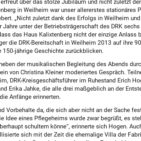
 erfreut über das stolze Jubiläum und nicht zuletzt de
nberg in Weilheim war unser allererstes stationäres P
ebert. „Nicht zuletzt dank des Erfolgs in Weilheim u
r Jahre unter der Betriebsträgerschaft des DRK sechs
 dass das Haus Kalixtenberg nicht der einzige Anlass b
er die DRK-Bereitschaft in Weilheim 2013 auf ihre 90
e 150-jährige Geschichte zurückblicken.
ben der musikalischen Begleitung des Abends durc
ein von Christina Kleiner moderiertes Gespräch. Tei
im, DRK-Kreisgeschäftsführer im Ruhestand Erich H
and Erika Jahke, die alle drei maßgeblich an der Ent
 die Anfänge erinnerten.
d Vorbehalte da, die sich aber nicht an der Sache fe
e Idee eines Pflegeheims wurde zwar begrüßt, es stell
 überhaupt schultern könne“, erinnerte sich Hogen. Au
llisierte sich mit der Zeit die ehemalige Villa der Fab