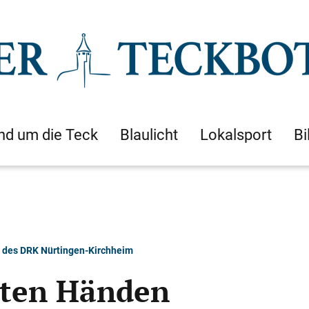
nd um die Teck
Blaulicht
Lokalsport
Bi
m des DRK Nürtingen-Kirchheim
guten Händen