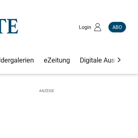
Login
ABO
ldergalerien
eZeitung
Digitale Ausgaben