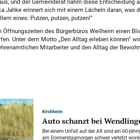
aus, und der Gemeinderat nahm diese Entscheidung an.
ka Jahke erinnert sich mit einem Lächeln daran, was d
lem eines: Putzen, putzen, putzen!“
n Öffnungszeiten des Bürgerbüros Weilheim einen Blic
fen. Unter dem Motto „Den Alltag erleben können“ wi
d ehrenamtlichen Mitarbeiter und den Alltag der Bewoh
Kirchheim
Auto schanzt bei Wendlinge
Bei einem Unfall auf der A 8 sind ein 60-jähr
am Donnerstagmorgen schwer verletzt word