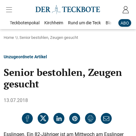
Teckbotenpokal
Kirchheim
Rund um die Teck
Blaulicht
Loka
ABO
Home
Senior bestohlen, Zeugen gesucht
Unzugeordnete Artikel
Senior bestohlen, Zeugen
gesucht
13.07.2018
Esslingen. Ein 82-Jähriger ist am Mittwoch am Esslinger