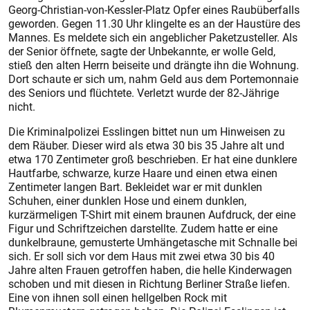
Georg-Christian-von-Kessler-Platz Opfer eines Raubüberfalls
geworden. Gegen 11.30 Uhr klingelte es an der Haustüre des
Mannes. Es meldete sich ein angeblicher Paketzusteller. Als
der Senior öffnete, sagte der Unbekannte, er wolle Geld,
stieß den alten Herrn beiseite und drängte ihn die Wohnung.
Dort schaute er sich um, nahm Geld aus dem Portemonnaie
des Seniors und flüchtete. Verletzt wurde der 82-Jährige
nicht.
Die Kriminalpolizei Esslingen bittet nun um Hinweisen zu
dem Räuber. Dieser wird als etwa 30 bis 35 Jahre alt und
etwa 170 Zentimeter groß beschrieben. Er hat eine dunklere
Hautfarbe, schwarze, kurze Haare und einen etwa einen
Zentimeter langen Bart. Bekleidet war er mit dunklen
Schuhen, einer dunklen Hose und einem dunklen,
kurzärmeligen T-Shirt mit einem braunen Aufdruck, der eine
Figur und Schriftzeichen darstellte. Zudem hatte er eine
dunkelbraune, gemusterte Umhängetasche mit Schnalle bei
sich. Er soll sich vor dem Haus mit zwei etwa 30 bis 40
Jahre alten Frauen getroffen haben, die helle Kinderwagen
schoben und mit diesen in Richtung Berliner Straße liefen.
Eine von ihnen soll einen hellgelben Rock mit