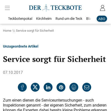
Teckbotenpokal
Kirchheim
Rund um die Teck
Blaulicht
Loka
ABO
Home
Service sorgt für Sicherheit
Unzugeordnete Artikel
Service sorgt für Sicherheit
07.10.2017
Zum einen dienen die Serviceuntersuchungen - auch
Inspektionen genannt - der eigenen Sicherheit, zum anderen
können die Experten dabei bereits kleine Probleme erkennen