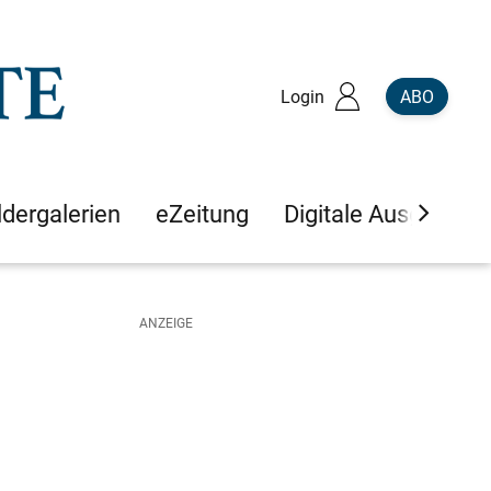
Login
ABO
ldergalerien
eZeitung
Digitale Ausgaben