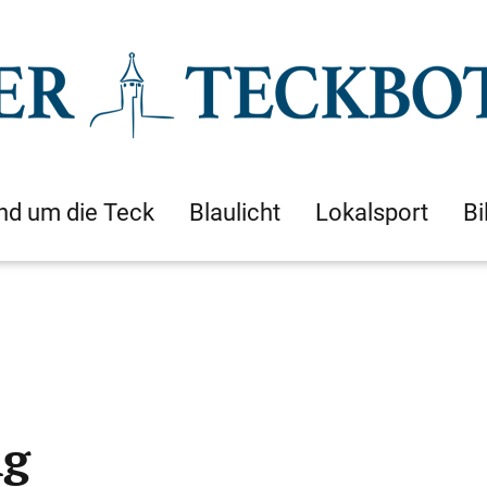
nd um die Teck
Blaulicht
Lokalsport
Bi
ng