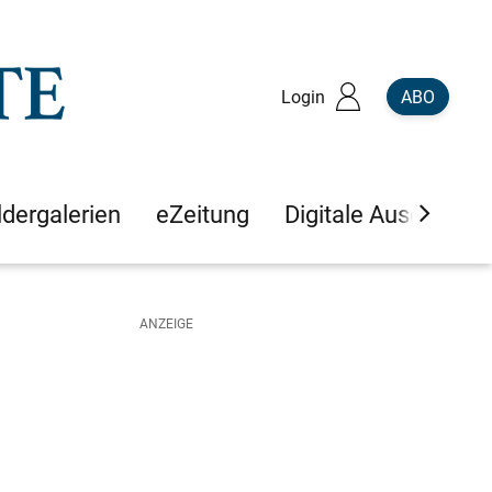
Login
ABO
ldergalerien
eZeitung
Digitale Ausgaben