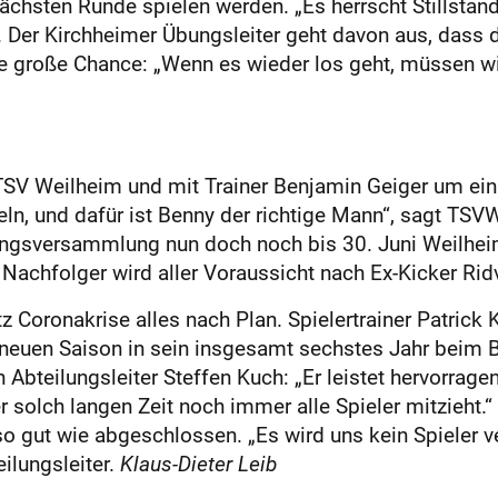
ächsten Runde spielen werden. „Es herrscht Stillstand
. Der Kirchheimer Übungsleiter geht davon aus, dass 
ine große Chance: „Wenn es wieder los geht, müssen wir
r TSV Weilheim und mit Trainer Benjamin Geiger um ein 
ln, und dafür ist Benny der richtige Mann“, sagt TSVW
ngsversammlung nun doch noch bis 30. Juni Weilheime
 Nachfolger wird aller Voraussicht nach Ex-Kicker Rid
z Coronakrise alles nach Plan. Spielertrainer Patrick K
neuen Saison in sein insgesamt sechstes Jahr beim Be
h Abteilungsleiter Steffen Kuch: „Er leistet hervorrage
r solch langen Zeit noch immer alle Spieler mitzieht.
so gut wie abgeschlossen. „Es wird uns kein Spieler 
ilungsleiter.
Klaus-Dieter Leib