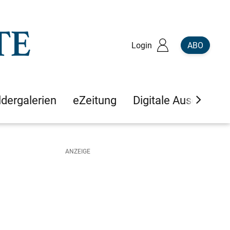
Login
ABO
ldergalerien
eZeitung
Digitale Ausgaben