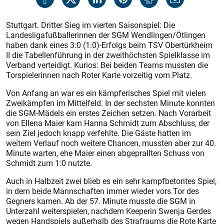
Stuttgart. Dritter Sieg im vierten Saisonspiel: Die
Landesligafuß­ballerinnen der SGM Wendlingen/­Ötlingen
haben dank eines 3:0 (1:0)-Erfolgs beim TSV Obertürkheim
II die Tabellenführung in der zweithöchsten Spielklasse im
Verband verteidigt. Kurios: Bei beiden Teams mussten die
Torspielerinnen nach Roter Karte vorzeitig vom Platz.
Von Anfang an war es ein kämpferisches Spiel mit vielen
Zweikämpfen im Mittelfeld. In der sechsten Minute konnten
die SGM-Mädels ein erstes Zeichen setzen. Nach Vorarbeit
von Ellena Maier kam Hanna Schmidt zum Abschluss, der
sein Ziel jedoch knapp verfehlte. Die Gäste hatten im
weitern Verlauf noch weitere Chancen, mussten aber zur 40.
Minute warten, ehe Maier einen abgeprallten Schuss von
Schmidt zum 1:0 nutzte.
Auch in Halbzeit zwei blieb es ein sehr kampfbetontes Spiel,
in dem beide Mannschaften immer wieder vors Tor des
Gegners kamen. Ab der 57. Minute musste die SGM in
Unterzahl weiterspielen, nachdem Keeperin Swenja Gerdes
wegen Handspiels außerhalb des Strafraums die Rote Karte