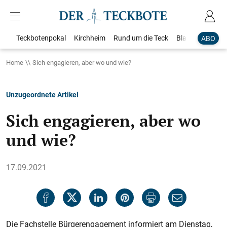
Teckbotenpokal
Kirchheim
Rund um die Teck
Blaulicht
Loka
ABO
Home
Sich engagieren, aber wo und wie?
Unzugeordnete Artikel
Sich engagieren, aber wo
und wie?
17.09.2021
Die Fachstelle Bürgerengagement informiert am Dienstag,