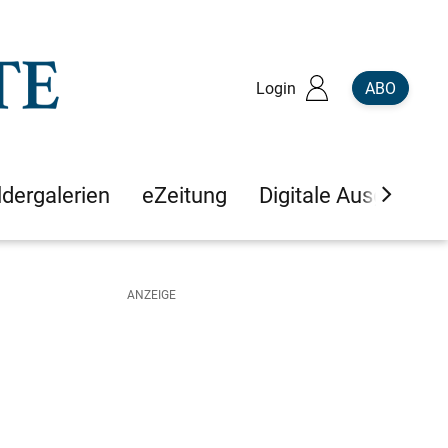
Login
ABO
ldergalerien
eZeitung
Digitale Ausgaben