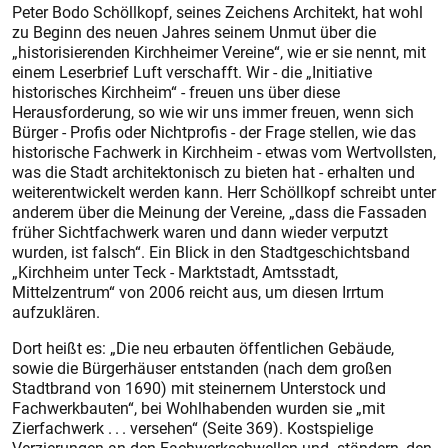
Peter Bodo Schöllkopf, seines Zeichens Architekt, hat wohl
zu Beginn des neuen Jahres seinem Unmut über die
„historisierenden Kirchheimer Vereine“, wie er sie nennt, mit
einem Leserbrief Luft verschafft. Wir - die „Initiative
historisches Kirchheim“ - freuen uns über diese
Herausforderung, so wie wir uns immer freuen, wenn sich
Bürger - Profis oder Nichtprofis - der Frage stellen, wie das
historische Fachwerk in Kirchheim - etwas vom Wertvollsten,
was die Stadt architektonisch zu bieten hat - erhalten und
weiterentwickelt werden kann. Herr Schöllkopf schreibt unter
anderem über die Meinung der Vereine, „dass die Fassaden
früher Sichtfachwerk waren und dann wieder verputzt
wurden, ist falsch“. Ein Blick in den Stadtgeschichtsband
„Kirchheim unter Teck - Marktstadt, Amtsstadt,
Mittelzentrum“ von 2006 reicht aus, um diesen Irrtum
aufzuklären.
Dort heißt es: „Die neu erbauten öffentlichen Gebäude,
sowie die Bürgerhäuser entstanden (nach dem großen
Stadtbrand von 1690) mit steinernem Unterstock und
Fachwerkbauten“, bei Wohlhabenden wurden sie „mit
Zierfachwerk . . . versehen“ (Seite 369). Kostspielige