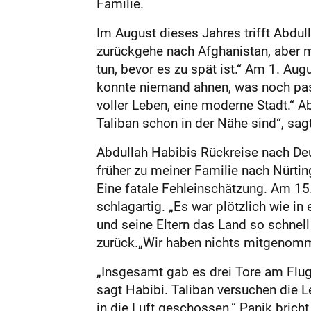
Familie.
Im August dieses Jahres trifft Abdul
zurückgehe nach Afghanistan, aber m
tun, bevor es zu spät ist.“ Am 1. Aug
konnte niemand ahnen, was noch pass
voller Leben, eine moderne Stadt.“ Ab
Taliban schon in der Nähe sind“, sag
Abdullah Habibis Rückreise nach Deu
früher zu meiner Familie nach Nürti
Eine fatale Fehleinschätzung. Am 15
schlagartig. „Es war plötzlich wie in 
und seine Eltern das Land so schnell
zurück.„Wir haben nichts mitgenommen
„Insgesamt gab es drei Tore am Flu
sagt Habibi. Taliban versuchen die 
in die Luft geschossen.“ Panik brich