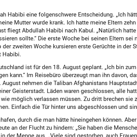
lah Habibi eine folgenschwere Entscheidung. „Ich hät
eine Mutter wurde krank. Ich hatte meine Eltern zehn
ust fliegt Abdullah Habibi nach Kabul. „Natürlich hatt
ieren sollte.“ Die erste Woche bei seinen Eltern sei
 der zweiten Woche kursieren erste Gerüchte in der St
t Habibi.
tschland ist für den 18. August geplant. „Ich bin zu
ngen kann.“ Im Reisebüro überzeugt man ihn davon, da
. August nehmen die Taliban Afghanistans Hauptstadt 
einer Geisterstadt. Läden waren geschlossen, alle hatte
 wie möglich verlassen müssen. Zu dritt brechen sie 
. Einfach die Tür hinter uns abgeschlossen und sind 
ghafen, durch die man hätte hineingehen können. Abe
Leute an der Flucht zu hindern: „Sie haben die Mens
t in der Menge aus. „Viele sind gestorben, auch Fraue