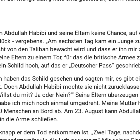
 Abdullah Habibi und seine Eltern keine Chance, auf
Glück - vergebens. „Am sechsten Tag kam ein Junge zu
ht von den Taliban bewacht wird und dass er ihn mir z
ine Eltern zu einem Tor, für das die britische Armee 
ein Schild hoch, auf das er „Deutscher Pass“ geschrie
n haben das Schild gesehen und sagten mir, es gibt e
ht. Doch Abdullah Habibi möchte sie nicht zurücklasse
llst du mit? Ja oder Nein?‘“ Seine Eltern überzeugen 
g, habe ich mich noch einmal umgedreht. Meine Mutter
0 Menschen an Bord ab. Am 23. August kann Abdullah
in die Arme schließen.
ie knapp er dem Tod entkommen ist. „Zwei Tage, nach