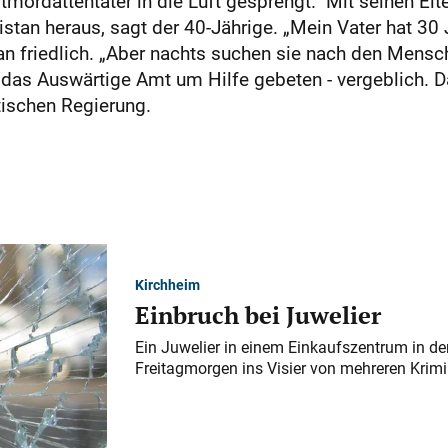
tmordattentäter in die Luft gesprengt.“ Mit seinen Elte
stan heraus, sagt der 40-Jährige. „Mein Vater hat 30 J
n friedlich. „Aber nachts suchen sie nach den Mensch
h das Auswärtige Amt um Hilfe gebeten - vergeblich. D
itischen Regierung.
Kirchheim
Einbruch bei Juwelier
Ein Juwelier in einem Einkaufszentrum in der
Freitagmorgen ins Visier von mehreren Krimi