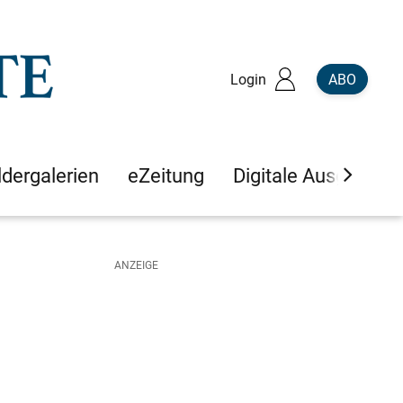
Login
ABO
ldergalerien
eZeitung
Digitale Ausgaben