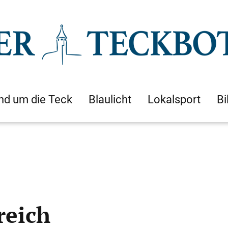
nd um die Teck
Blaulicht
Lokalsport
Bi
reich