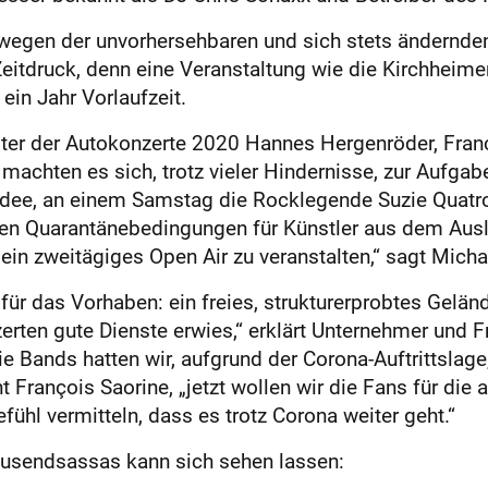
m wegen der unvorhersehbaren und sich stets ändernde
eitdruck, denn eine Veranstaltung wie die Kirchheime
ein Jahr Vorlaufzeit.
ter der Autokonzerte 2020 Hannes Hergenröder, Franç
chten es sich, trotz vieler Hindernisse, zur Aufgabe,
 Idee, an einem Samstag die Rocklegende Suzie Quatro
den Quarantänebedingungen für Künstler aus dem Aus
ein zweitägiges Open Air zu veranstalten,“ sagt Micha
für das Vorhaben: ein freies, strukturerprobtes Gelä
zerten gute Dienste erwies,“ erklärt Unternehmer und
 Bands hatten wir, aufgrund der Corona-Auftrittslage
 François Saorine, „jetzt wollen wir die Fans für die
ühl vermitteln, dass es trotz Corona weiter geht.“
ausendsassas kann sich sehen lassen: