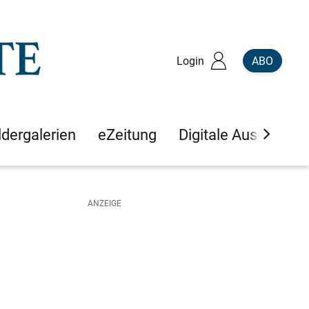
Login
ABO
ldergalerien
eZeitung
Digitale Ausgaben