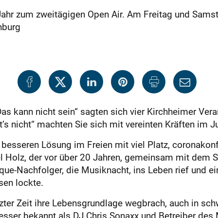
Jahr zum zweitägigen Open Air. Am Freitag und Samst
nburg
s kann nicht sein“ sagten sich vier Kirchheimer Vera
’s nicht“ machten Sie sich mit vereinten Kräften im J
 besseren Lösung im Freien mit viel Platz, coronakon
l Holz, der vor über 20 Jahren, gemeinsam mit dem
ue-Nachfolger, die Musiknacht, ins Leben rief und e
sen lockte.
etzter Zeit ihre Lebensgrundlage wegbrach, auch in sch
besser bekannt als DJ Chris Sonaxx und Betreiber des 