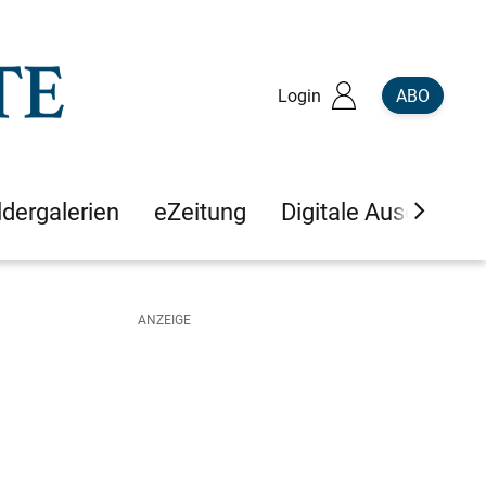
Login
ABO
ldergalerien
eZeitung
Digitale Ausgaben