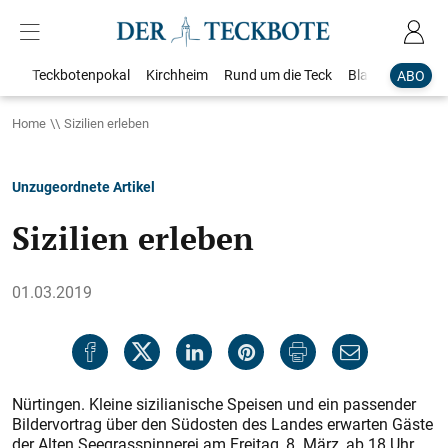
Teckbotenpokal
Kirchheim
Rund um die Teck
Blaulicht
Loka
ABO
Home
Sizilien erleben
Unzugeordnete Artikel
Sizilien erleben
01.03.2019
Nürtingen. Kleine sizilianische Speisen und ein passender
Bildervortrag über den Südosten des Landes erwarten Gäste
der Alten Seegrasspinnerei am Freitag, 8. März, ab 18 Uhr.