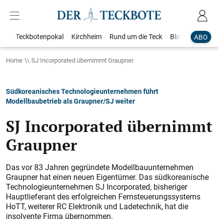
Teckbotenpokal
Kirchheim
Rund um die Teck
Blaulicht
Loka
ABO
Home
SJ Incorporated übernimmt Graupner
Südkoreanisches Technologieunternehmen führt
Modellbaubetrieb als Graupner/SJ weiter
SJ Incorporated übernimmt
Graupner
Das vor 83 Jahren gegründete Modellbauunternehmen
Graup­ner hat einen neuen Eigentümer. Das südkoreanische
Technologieunternehmen SJ Incorporated, bisheriger
Hauptlieferant des erfolgreichen Fernsteuerungssystems
HoTT, weiterer RC Elektronik und Ladetechnik, hat die
insolvente Firma ­übernommen.