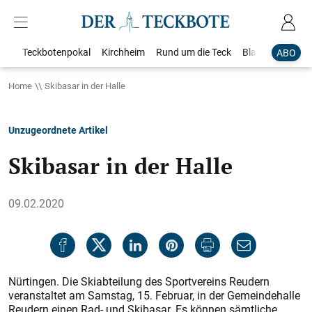
Teckbotenpokal
Kirchheim
Rund um die Teck
Blaulicht
Loka
ABO
Home
Skibasar in der Halle
Unzugeordnete Artikel
Skibasar in der Halle
09.02.2020
Nürtingen. Die Skiabteilung des Sportvereins Reudern
veranstaltet am Samstag, 15. Februar, in der Gemeindehalle
Reudern einen Rad- und Skibasar. Es können sämtliche