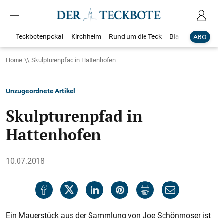
Teckbotenpokal
Kirchheim
Rund um die Teck
Blaulicht
Loka
ABO
Home
Skulpturenpfad in Hattenhofen
Unzugeordnete Artikel
Skulpturenpfad in
Hattenhofen
10.07.2018
Ein Mauerstück aus der Sammlung von Joe Schönmoser ist