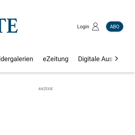
Login
ABO
ldergalerien
eZeitung
Digitale Ausgaben