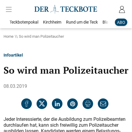
Teckbotenpokal
Kirchheim
Rund um die Teck
Blaulicht
Loka
ABO
Home
So wird man Polizeitaucher
Infoartikel
So wird man Polizeitaucher
08.03.2019
Jeder Interessierte, der die Ausbildung zum Polizeibeamten
durchlaufen hat, kann sich freiwillig zum Polizeitaucher
ausbilden lassen. Kandidaten werden einem Belastungs-