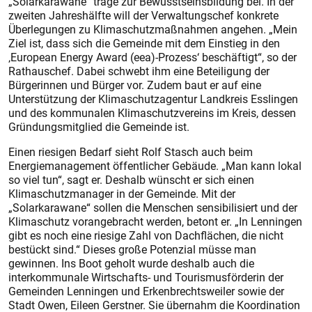
„Solarkarawane“ trage zur Bewusstseinsbildung bei. In der
zweiten Jahreshälfte will der Verwaltungschef konkrete
Überlegungen zu Klimaschutzmaßnahmen angehen. „Mein
Ziel ist, dass sich die Gemeinde mit dem Einstieg in den
‚European Energy Award (eea)-Prozess‘ beschäftigt“, so der
Rathauschef. Dabei schwebt ihm eine Beteiligung der
Bürgerinnen und Bürger vor. Zudem baut er auf eine
Unterstützung der Klimaschutzagentur Landkreis Esslingen
und des kommunalen Klimaschutzvereins im Kreis, dessen
Gründungsmitglied die Gemeinde ist.
Einen riesigen Bedarf sieht Rolf Stasch auch beim
Energiemanagement öffentlicher Gebäude. „Man kann lokal
so viel tun“, sagt er. Deshalb wünscht er sich einen
Klimaschutzmanager in der Gemeinde. Mit der
„Solarkarawane“ sollen die Menschen sensibilisiert und der
Klimaschutz vorangebracht werden, betont er. „In Lenningen
gibt es noch eine riesige Zahl von Dachflächen, die nicht
bestückt sind.“ Dieses große Potenzial müsse man
gewinnen. Ins Boot geholt wurde deshalb auch die
interkommunale Wirtschafts- und Tourismusförderin der
Gemeinden Lenningen und Erkenbrechtsweiler sowie der
Stadt Owen, Eileen Gerstner. Sie übernahm die Koordination