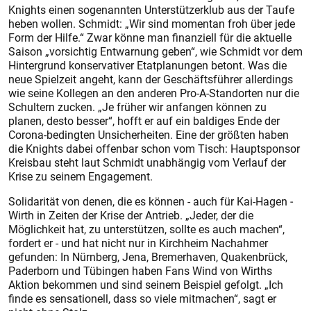
Knights einen sogenannten Unterstützerklub aus der Taufe
heben wollen. Schmidt: „Wir sind momentan froh über jede
Form der Hilfe.“ Zwar könne man finanziell für die aktuelle
Saison „vorsichtig Entwarnung geben“, wie ­Schmidt vor dem
Hintergrund konservativer Etatplanungen betont. Was die
neue Spielzeit angeht, kann der Geschäftsführer allerdings
wie seine Kollegen an den anderen Pro-A-Standorten nur die
Schultern zucken. „Je früher wir anfangen können zu
planen, desto besser“, hofft er auf ein baldiges Ende der
Corona-bedingten Unsicherheiten. Eine der größten haben
die Knights dabei offenbar schon vom Tisch: Hauptsponsor
Kreisbau steht laut Schmidt unabhängig vom Verlauf der
Krise zu seinem Engagement.
Solidarität von denen, die es können - auch für Kai-Hagen ­
Wirth in Zeiten der Krise der Antrieb. „Jeder, der die
Möglichkeit hat, zu unterstützen, sollte es auch machen“,
fordert er - und hat nicht nur in Kirchheim Nachahmer
gefunden: In Nürnberg, Jena, Bremerhaven, Quakenbrück,
Paderborn und Tübingen haben Fans Wind von Wirths
Aktion bekommen und sind seinem Beispiel gefolgt. „Ich
finde es sensationell, dass so viele mitmachen“, sagt er