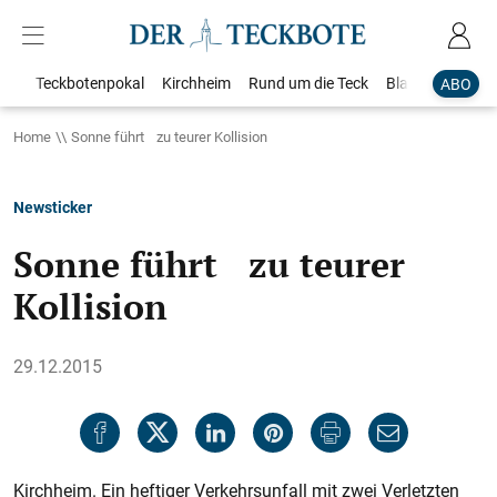
Teckbotenpokal
Kirchheim
Rund um die Teck
Blaulicht
Loka
ABO
Home
Sonne führt zu teurer Kollision
Newsticker
Sonne führt zu teurer
Kollision
29.12.2015
Kirchheim. Ein heftiger Verkehrsunfall mit zwei Verletzten