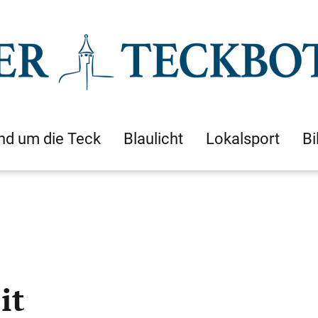
nd um die Teck
Blaulicht
Lokalsport
Bi
it