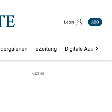
Login
ABO
ldergalerien
eZeitung
Digitale Ausgaben