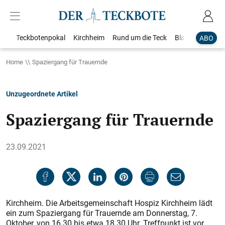
Teckbotenpokal
Kirchheim
Rund um die Teck
Blaulicht
Loka
ABO
Home
Spaziergang für Trauernde
Unzugeordnete Artikel
Spaziergang für Trauernde
23.09.2021
Kirchheim. Die Arbeitsgemeinschaft Hospiz Kirchheim lädt
ein zum Spaziergang für Trauernde am Donnerstag, 7.
Oktober, von 16.30 bis etwa 18.30 Uhr. Treffpunkt ist vor