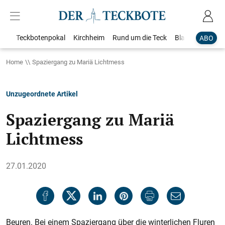
Teckbotenpokal
Kirchheim
Rund um die Teck
Blaulicht
Loka
ABO
Home
Spaziergang zu Mariä Lichtmess
Unzugeordnete Artikel
Spaziergang zu Mariä
Lichtmess
27.01.2020
Beuren. Bei einem Spaziergang über die winterlichen Fluren