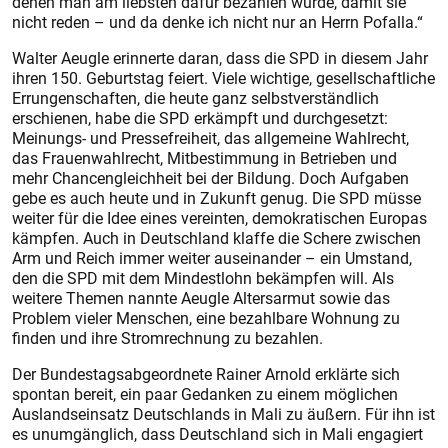
denen man am liebsten dafür bezahlen würde, damit sie
nicht reden – und da denke ich nicht nur an Herrn Pofalla.“
Walter Aeugle erinnerte daran, dass die SPD in diesem Jahr
ihren 150. Geburtstag feiert. Viele wichtige, gesellschaftliche
Errungenschaften, die heute ganz selbstverständlich
erschienen, habe die SPD erkämpft und durchgesetzt:
Meinungs- und Pressefreiheit, das allgemeine Wahlrecht,
das Frauenwahlrecht, Mitbestimmung in Betrieben und
mehr Chancengleichheit bei der Bildung. Doch Aufgaben
gebe es auch heute und in Zukunft genug. Die SPD müsse
weiter für die Idee eines vereinten, demokratischen Europas
kämpfen. Auch in Deutschland klaffe die Schere zwischen
Arm und Reich immer weiter auseinander – ein Umstand,
den die SPD mit dem Mindestlohn bekämpfen will. Als
weitere Themen nannte Aeugle Altersarmut sowie das
Problem vieler Menschen, eine bezahlbare Wohnung zu
finden und ihre Stromrechnung zu bezahlen.
Der Bundestagsabgeordnete Rainer Arnold erklärte sich
spontan bereit, ein paar Gedanken zu einem möglichen
Auslandseinsatz Deutschlands in Mali zu äußern. Für ihn ist
es unumgänglich, dass Deutschland sich in Mali engagiert