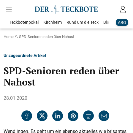
Teckbotenpokal
Kirchheim
Rund um die Teck
Blaulicht
Loka
ABO
Home
SPD-Senioren reden über Nahost
Unzugeordnete Artikel
SPD-Senioren reden über
Nahost
28.01.2020
Wendlingen. Es geht um ein ebenso aktuelles wie brisantes