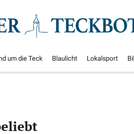
nd um die Teck
Blaulicht
Lokalsport
Bi
beliebt