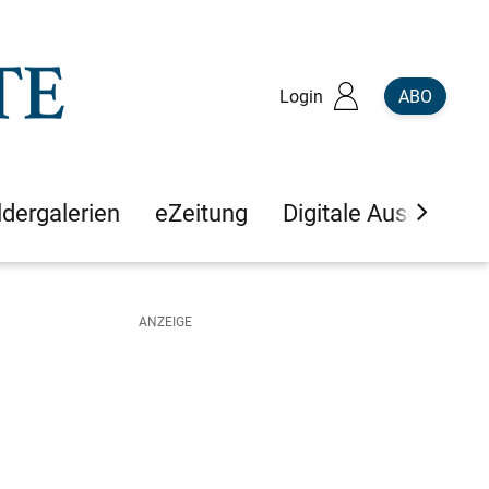
Login
ABO
ldergalerien
eZeitung
Digitale Ausgaben