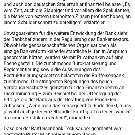
und auch den deutschen Steuerzahler finanziell belaste. „Es
wird Zeit, auch die Gläubiger und vor allem die Spekulanten,
die bisher von extrem überhöhten Zinsen profitiert haben, an
einem Schuldenschnitt zu beteiligen“, erklärte er.
Unwägbarkeiten für die weitere Entwicklung der Bank sieht
der Bankchef zudem in der Regulierung des Bankensektors.
Obwohl die genossenschaftlichen Organisationen als
einzige Bankenform keinerlei staatliche Hilfen in Anspruch
genommen hätten, würden sie mit Privatbanken auf eine
Ebene gestellt. Die zunehmende Bürokratisierung und
Reglementierung sowie die Auswirkungen des
Restrukturierungsgesetzes belasteten die Raiffeisenbank
zunehmend. Die stringenten Regelungen des neuen
Verbraucherschutzes grenzten für den Finanzexperten an
Diskriminierung – zum Beispiel bei der Offenlegung der
Erträge, die der Bank aus der Beratung von Produkten
zuflössen. „Wenn man das konsequent zu Ende denkt, muss
ja wohl auch jeder Einzelhändler künftig offen legen, was er
an seinen Produkten verdient“, monierte er.
Dass bei der Raiffeisenbank Teck sauber gearbeitet wird,
bestätigte Prüfer Michael Haller vom Baden-