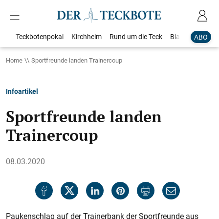
Teckbotenpokal
Kirchheim
Rund um die Teck
Blaulicht
Loka
ABO
Home
Sportfreunde landen Trainercoup
Infoartikel
Sportfreunde landen
Trainercoup
08.03.2020
Paukenschlag auf der Trainerbank der Sportfreunde aus