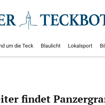
nd um die Teck
Blaulicht
Lokalsport
Bi
iter findet Panzergr