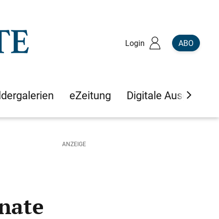
Login
ABO
ldergalerien
eZeitung
Digitale Ausgaben
anate