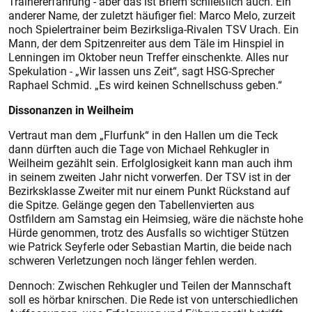
Trainererfahrung - aber das ist Briem schließlich auch. Ein
anderer Name, der zuletzt häufiger fiel: Marco Melo, zurzeit
noch Spielertrainer beim Bezirksliga-Rivalen TSV Urach. Ein
Mann, der dem Spitzenreiter aus dem Täle im Hinspiel in
Lenningen im Oktober neun Treffer einschenkte. Alles nur
Spekulation - „Wir lassen uns Zeit“, sagt HSG-Sprecher
Raphael Schmid. „Es wird keinen Schnellschuss geben.“
Dissonanzen in Weilheim
Vertraut man dem „Flurfunk“ in den Hallen um die Teck
dann dürften auch die Tage von Michael Rehkugler in
Weilheim gezählt sein. Erfolglosigkeit kann man auch ihm
in seinem zweiten Jahr nicht vorwerfen. Der TSV ist in der
Bezirksklasse Zweiter mit nur einem Punkt Rückstand auf
die Spitze. Gelänge gegen den Tabellenvierten aus
Ostfildern am Samstag ein Heimsieg, wäre die nächste hohe
Hürde genommen, trotz des Ausfalls so wichtiger Stützen
wie Patrick Seyferle oder Sebastian Martin, die beide nach
schweren Verletzungen noch länger fehlen werden.
Dennoch: Zwischen Rehkugler und Teilen der Mannschaft
soll es hörbar knirschen. Die Rede ist von unterschiedlichen