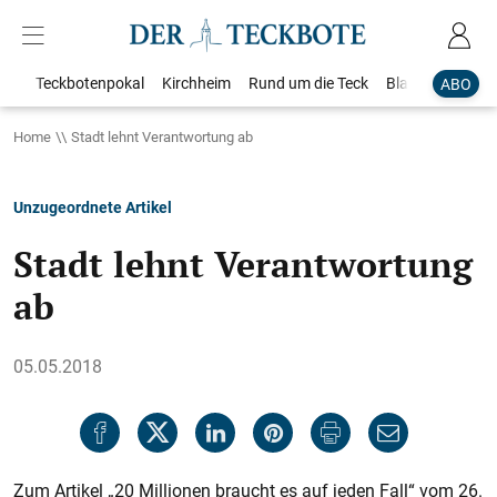
Teckbotenpokal
Kirchheim
Rund um die Teck
Blaulicht
Loka
ABO
Home
Stadt lehnt Verantwortung ab
Unzugeordnete Artikel
Stadt lehnt Verantwortung
ab
05.05.2018
Zum Artikel „20 Millionen braucht es auf jeden Fall“ vom 26.