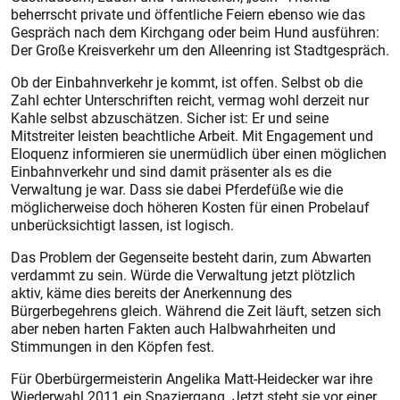
beherrscht private und öffentliche Feiern ebenso wie das
Gespräch nach dem Kirchgang oder beim Hund ausführen:
Der Große Kreisverkehr um den Alleenring ist Stadtgespräch.
Ob der Einbahnverkehr je kommt, ist offen. Selbst ob die
Zahl echter Unterschriften reicht, vermag wohl derzeit nur
Kahle selbst abzuschätzen. Sicher ist: Er und seine
Mitstreiter leisten beachtliche Arbeit. Mit Engagement und
Eloquenz informieren sie unermüdlich über einen möglichen
Einbahnverkehr und sind damit präsenter als es die
Verwaltung je war. Dass sie dabei Pferdefüße wie die
möglicherweise doch höheren Kosten für einen Probelauf
unberücksichtigt lassen, ist logisch.
Das Problem der Gegenseite besteht darin, zum Abwarten
verdammt zu sein. Würde die Verwaltung jetzt plötzlich
aktiv, käme dies bereits der Anerkennung des
Bürgerbegehrens gleich. Während die Zeit läuft, setzen sich
aber neben harten Fakten auch Halbwahrheiten und
Stimmungen in den Köpfen fest.
Für Oberbürgermeisterin Angelika Matt-Heidecker war ihre
Wiederwahl 2011 ein Spaziergang. Jetzt steht sie vor einer