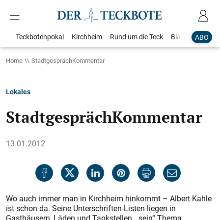
Teckbotenpokal
Kirchheim
Rund um die Teck
Blaulicht
Loka
ABO
Home
StadtgesprächKommentar
Lokales
StadtgesprächKommentar
13.01.2012
Wo auch immer man in Kirchheim hinkommt – Albert Kahle
ist schon da. Seine Unterschriften-Listen liegen in
Gasthäusern, Läden und Tankstellen, „sein“ Thema