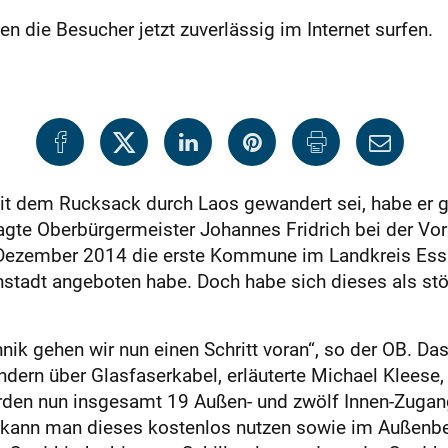
en die Besucher jetzt zuverlässig im Internet surfen.
mit dem Rucksack durch Laos gewandert sei, habe er g
gte Oberbürgermeis­ter Johannes Fridrich bei der Vor
Dezember 2014 die erste Kommune im Landkreis Essl
tadt angeboten habe. Doch habe sich dieses als stör
ik gehen wir nun einen Schritt voran“, so der OB. Das
ndern über Glasfaserkabel, erläuterte Michael Kleese
urden nun insgesamt 19 Außen- und zwölf Innen-Zugang
i kann man dieses kostenlos nutzen sowie im Außenb