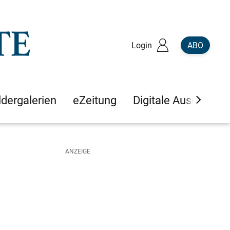
Login
ABO
ldergalerien
eZeitung
Digitale Ausgaben