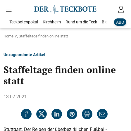
Teckbotenpokal
Kirchheim
Rund um die Teck
Blaulicht
Loka
ABO
Home
Staffeltage finden online statt
Unzugeordnete Artikel
Staffeltage finden online
statt
13.07.2021
Stuttgart. Der Reigen der überbezirklichen Fußball-