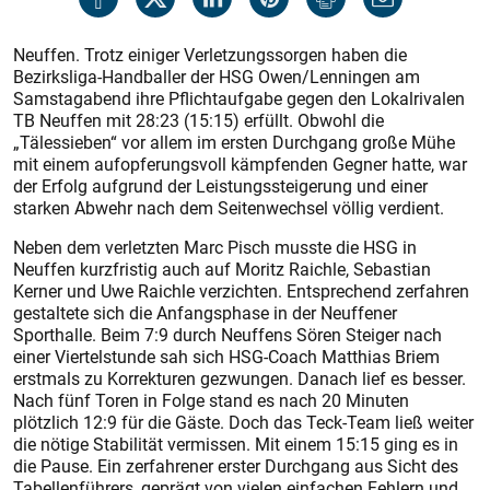
Neuffen. Trotz einiger Verletzungssorgen haben die
Bezirksliga-Handballer der HSG Owen/Lenningen am
Samstagabend ihre Pflichtaufgabe gegen den Lokalrivalen
TB Neuffen mit 28:23 (15:15) erfüllt. Obwohl die
„Tälessieben“ vor allem im ersten Durchgang große Mühe
mit einem aufopferungsvoll kämpfenden Gegner hatte, war
der Erfolg aufgrund der Leistungssteigerung und einer
starken Abwehr nach dem Seitenwechsel völlig verdient.
Neben dem verletzten Marc Pisch musste die HSG in
Neuffen kurzfristig auch auf Moritz Raichle, Sebastian
Kerner und Uwe Raichle verzichten. Entsprechend zerfahren
gestaltete sich die Anfangsphase in der Neuffener
Sporthalle. Beim 7:9 durch Neuffens Sören Steiger nach
einer Viertelstunde sah sich HSG-Coach Matthias Briem
erstmals zu Korrekturen gezwungen. Danach lief es besser.
Nach fünf Toren in Folge stand es nach 20 Minuten
plötzlich 12:9 für die Gäste. Doch das Teck-Team ließ weiter
die nötige Stabilität vermissen. Mit einem 15:15 ging es in
die Pause. Ein zerfahrener erster Durchgang aus Sicht des
Tabellenführers, geprägt von vielen einfachen Fehlern und