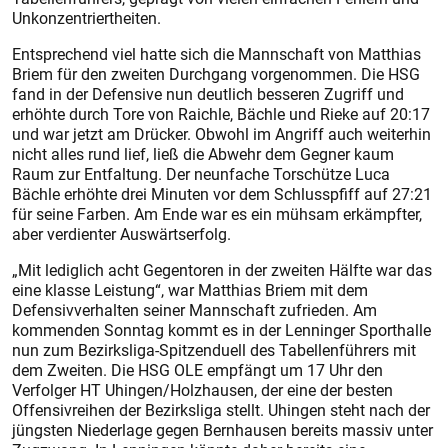
Unkonzentriertheiten.
Entsprechend viel hatte sich die Mannschaft von Matthias
Briem für den zweiten Durchgang vorgenommen. Die HSG
fand in der Defensive nun deutlich besseren Zugriff und
erhöhte durch Tore von Raichle, Bächle und Rieke auf 20:17
und war jetzt am Drücker. Obwohl im Angriff auch weiterhin
nicht alles rund lief, ließ die Abwehr dem Gegner kaum
Raum zur Entfaltung. Der neunfache Torschütze Luca
Bächle erhöhte drei Minuten vor dem Schlusspfiff auf 27:21
für seine Farben. Am Ende war es ein mühsam erkämpfter,
aber verdienter Auswärtserfolg.
„Mit lediglich acht Gegentoren in der zweiten Hälfte war das
eine klasse Leistung“, war Matthias Briem mit dem
Defensivverhalten seiner Mannschaft zufrieden. Am
kommenden Sonntag kommt es in der Lenninger Sporthalle
nun zum Bezirksliga-Spitzenduell des Tabellenführers mit
dem Zweiten. Die HSG OLE empfängt um 17 Uhr den
Verfolger HT Uhingen/Holzhausen, der eine der besten
Offensivreihen der Bezirksliga stellt. Uhingen steht nach der
jüngsten Niederlage gegen Bernhausen bereits massiv unter