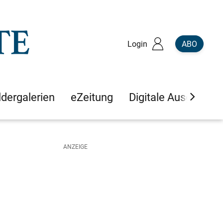
Login
ABO
ldergalerien
eZeitung
Digitale Ausgaben