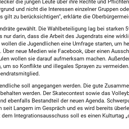
ecker die jungen Leute über ihre Rechte und Pflichten
grund und nicht die Interessen einzelner Gruppen od
s gilt zu berücksichtigen“, erklärte die Oberbürgermeis
dräte gewählt. Die Wahlbeteiligung lag bei starken 59
 nur darin, dass die Arbeit des Jugendrats eine wirkli
s wollen die Jugendlichen eine Umfrage starten, um h
t. Über neue Medien wie Facebook, über einen Aussc
hulen wollen sie darauf aufmerksam machen. Außerdem
den, um so Konflikte und illegales Sprayen zu vermeide
gendratsmitglied.
endliche soll angegangen werden. Die gute Zusamme
behalten werden. Der Skatecontest sowie das Volleyba
ind ebenfalls Bestandteil der neuen Agenda. Schwerp
hon seit Langem im Gespräch und es wird bereits überl
 dem Integrationsausschuss soll es einen Kulturtag „