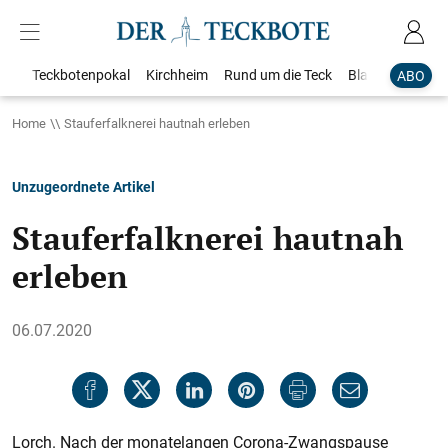
Teckbotenpokal
Kirchheim
Rund um die Teck
Blaulicht
Loka
ABO
Home
Stauferfalknerei hautnah erleben
Unzugeordnete Artikel
Stauferfalknerei hautnah
erleben
06.07.2020
Lorch. Nach der monatelangen Corona-Zwangspause