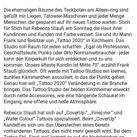
Die ehemaligen Räume des Teckboten am Alleen-ring sind
gefüllt mit Liegen, Tätowier-Maschinen und jeder Menge
Menschen, die gespannt auf ihr neues Tattoo warten. Stich
für Stich hat Rebecca Stauß am Sonntag die Haut ihrer
Kundinnen und Kunden mit Farbe verziert. Sie und ihr Mann
Frank sind Besitzer von „Tattoo 2020“ in Kirchheim. Das
Studio soll Raum für jeden schaffen. „Egal ob Professoren,
Geschäftsleute, Punks oder Otto Normalverbraucher - jeder
kann den Körperkult für sich entdecken und zu uns
kommen. Unsere älteste Kundin ist Mitte 70“, erzählt Frank
Stauß glücklich. Oft werde mit Tattoo-Studios ein kleines,
dunkles Kämmerchen assoziiert, in das die Punks gehen.
Genau hier will „Tattoo 2020“ Veränderung in die Branche
bringen. Das Tattoo-Studio der beiden Kirchheimer erweckt
durch nette Accessoires, wie eine hängende Schaukel im
Eingang, eine offene und helle Atmosphäre.
Rebecca Stauß hat sich auf „CoverUp-“, „FineLine-“ und
„Water Colour“-Tattoos spezialisiert. Beim „CoverUp“
handelt es sich um das Überstechen eines bereits
vorhandenen Tattoos, das nicht mehr gewollt wird. Bei dem