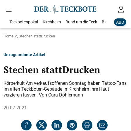
Teckbotenpokal
Kirchheim
Rund um die Teck
Blaulicht
Loka
ABO
Home
Stechen stattDrucken
Unzugeordnete Artikel
Stechen stattDrucken
Körperkult Am verkaufsoffenen Sonntag haben Tattoo-Fans
im alten Teckboten-Gebäude in Kirchheim ihre Haut
verzieren lassen. Von Cara Döhlemann
20.07.2021