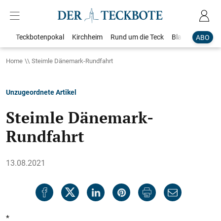
Teckbotenpokal
Kirchheim
Rund um die Teck
Blaulicht
Loka
ABO
Home
Steimle Dänemark-Rundfahrt
Unzugeordnete Artikel
Steimle Dänemark-
Rundfahrt
13.08.2021
*