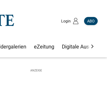
Login
ABO
ldergalerien
eZeitung
Digitale Ausgaben