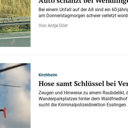
Auto schanzt bei Wendlinge
Bei einem Unfall auf der A 8 sind ein 60-jähr
am Donnerstagmorgen schwer verletzt word
Antje Dörr
Kirchheim
Hose samt Schlüssel bei V
Zeugen und Hinweise zu einem Raubdelikt, 
Wanderparkplatzes hinter dem Waldfriedhof a
sucht die Kriminalpolizeidirektion Esslingen.